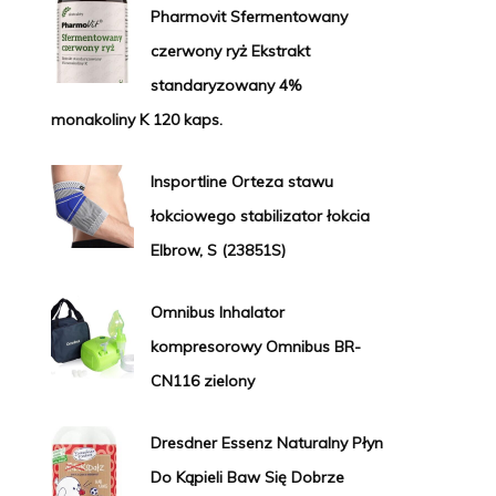
Pharmovit Sfermentowany
czerwony ryż Ekstrakt
standaryzowany 4%
monakoliny K 120 kaps.
Insportline Orteza stawu
łokciowego stabilizator łokcia
Elbrow, S (23851S)
Omnibus Inhalator
kompresorowy Omnibus BR-
CN116 zielony
Dresdner Essenz Naturalny Płyn
Do Kąpieli Baw Się Dobrze