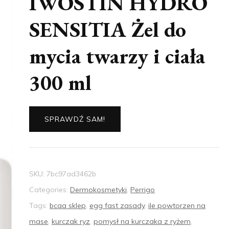
IWOSTIN HYDRO
SENSITIA Żel do
mycia twarzy i ciała
300 ml
SPRAWDŹ SAM!
SKU:
7bc97ad3462b
Categories:
Dermokosmetyki
,
Perrigo
Tags:
bcaa sklep
,
egg fast zasady
,
ile powtorzen na
mase
,
kurczak ryz
,
pomysł na kurczaka z ryżem
,