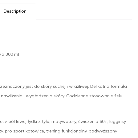
Description
ła 300 ml
rzeznaczony jest do skóry suchej i wrażliwej. Delikatna formuła
nawilżenia i wygładzenia skóry. Codzienne stosowanie żelu
tiv, ból lewej łydki z tyłu, motywatory, ćwiczenia 60+, legginsy
ąży, pro sport katowice, trening funkcjonalny, podwyższony