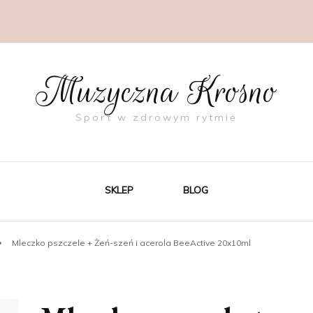
Muzyczna Krosno
Sport w zdrowym rytmie
SKLEP
BLOG
Mleczko pszczele + Żeń-szeń i acerola BeeActive 20x10ml