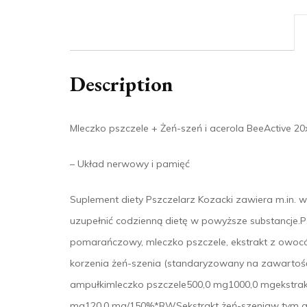
Description
Mleczko pszczele + Żeń-szeń i acerola BeeActive 2
– Układ nerwowy i pamięć
Suplement diety Pszczelarz Kozacki zawiera m.in. w
uzupełnić codzienną dietę w powyższe substancje.P
pomarańczowy, mleczko pszczele, ekstrakt z owoców
korzenia żeń-szenia (standaryzowany na zawarto
ampułkimleczko pszczele500,0 mg1000,0 mgekstra
mg120,0 mg/150%*RWSekstrakt żeń-szeniaw tym 