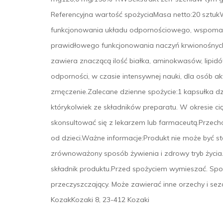
Referencyjna wartość spożyciaMasa netto:20 szt
funkcjonowania układu odpornościowego, wspomag
prawidłowego funkcjonowania naczyń krwionośnych, k
zawiera znaczącą ilość białka, aminokwasów, lipidó
odporności, w czasie intensywnej nauki, dla osób a
zmęczenie.Zalecane dzienne spożycie:1 kapsułka d
którykolwiek ze składników preparatu. W okresie ci
skonsultować się z lekarzem lub farmaceutą.Przec
od dzieci.Ważne informacje:Produkt nie może być st
zrównoważony sposób żywienia i zdrowy tryb życia.
składnik produktu.Przed spożyciem wymieszać. Sp
przeczyszczający. Może zawierać inne orzechy i se
KozakKozaki 8, 23-412 Kozaki