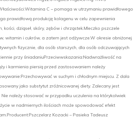
ukWłaściwości:Witamina C – pomaga w utrzymaniu prawidłowego
a prawidłową produkcję kolagenu w celu zapewnienia
ości, dziąseł, skóry, zębów i chrząstek.Mleczko pszczele
w, witamin i cukrów, a zatem jest odżywcze.W okresie obniżonej
ktywnych fizycznie, dla osób starszych, dla osób odczuwających
ziennie przy śniadaniuPrzeciwwskazania:Nadwrażliwość na
ąży i karmienia piersią przed zastosowaniem należy
howywanie:Przechowywać w suchym i chłodnym miejscu. Z dala
osowany jako substytut zróżnicowanej diety. Zalecany jest
 Nie należy stosować w przypadku uczulenia na którykolwiek
ożycie w nadmiernych ilościach może spowodować efekt
zam.Producent:Pszczelarz Kozacki – Pasieka Tadeusz