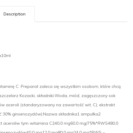
Description
0x10ml
itaminę C. Preparat zaleca się wszystkim osobom, które chcą
szczelarz Kozacki, składniki:Woda, miód, zagęszczony sok
 aceroli (standaryzowany na zawartość wit. C), ekstrakt
ść 30% ginsenozydów).Nazwa składnika1 ampułka2
kt aceroliw tym witamina C240,0 mg60,0 mg/75%*RWS480,0
ginsenozydów40,0 mg12.0 mg80,0 mg24,0 mg*RWS –