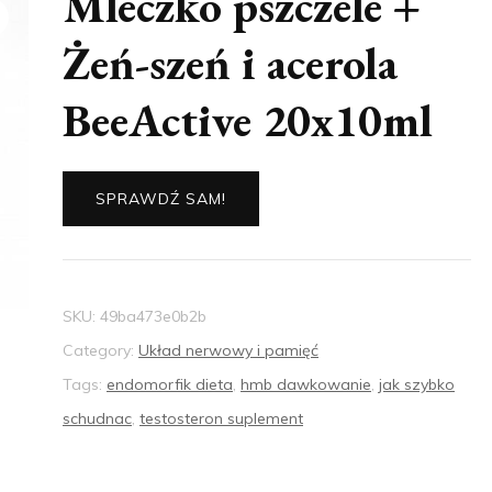
Mleczko pszczele +
Żeń-szeń i acerola
BeeActive 20x10ml
SPRAWDŹ SAM!
SKU:
49ba473e0b2b
Category:
Układ nerwowy i pamięć
Tags:
endomorfik dieta
,
hmb dawkowanie
,
jak szybko
schudnac
,
testosteron suplement