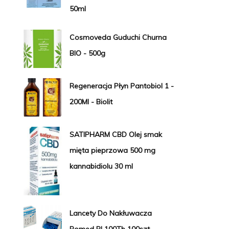
50ml
Cosmoveda Guduchi Churna
BIO - 500g
Regeneracja Płyn Pantobiol 1 -
200Ml - Biolit
SATIPHARM CBD Olej smak
mięta pieprzowa 500 mg
kannabidiolu 30 ml
Lancety Do Nakłuwacza
Romed Bl 100Tb 100szt.