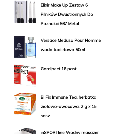
Elixir Make Up Zestaw 6
Pilników Dwustronnych Do
Paznokci 567 Metal
Versace Medusa Pour Homme
woda toaletowa 50ml
Gardipect 16 past.
Bi Fix Immune Tea, herbatka
ziołowo-owocowa, 2 g x 15
sasz
inSPORTline Wodny masażer