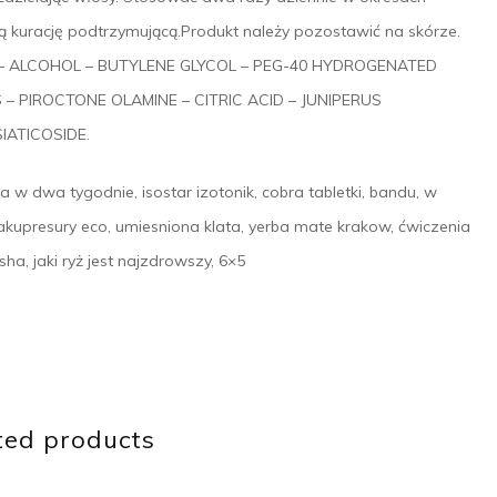
zną kurację podtrzymującą.Produkt należy pozostawić na skórze.
) – ALCOHOL – BUTYLENE GLYCOL – PEG-40 HYDROGENATED
 – PIROCTONE OLAMINE – CITRIC ACID – JUNIPERUS
IATICOSIDE.
a w dwa tygodnie, isostar izotonik, cobra tabletki, bandu, w
akupresury eco, umiesniona klata, yerba mate krakow, ćwiczenia
ha, jaki ryż jest najzdrowszy, 6×5
ted products