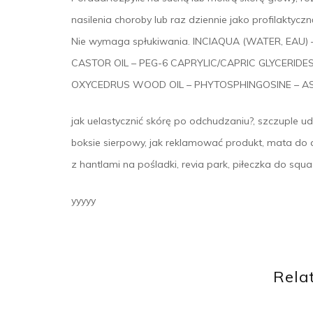
nasilenia choroby lub raz dziennie jako profilaktyc
Nie wymaga spłukiwania. INCIAQUA (WATER, EAU
CASTOR OIL – PEG-6 CAPRYLIC/CAPRIC GLYCERIDES
OXYCEDRUS WOOD OIL – PHYTOSPHINGOSINE – AS
jak uelastycznić skórę po odchudzaniu?, szczuple ud
boksie sierpowy, jak reklamować produkt, mata do 
z hantlami na pośladki, revia park, piłeczka do squas
yyyyy
Rela