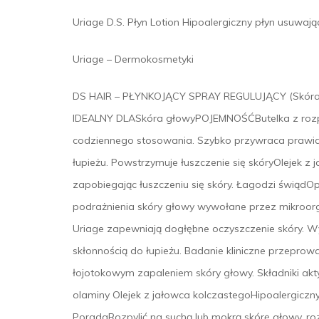
Uriage D.S. Płyn Lotion Hipoalergiczny płyn usuwają
Uriage – Dermokosmetyki
DS HAIR – PŁYNKOJĄCY SPRAY REGULUJĄCY (Skóra de
IDEALNY DLASkóra głowyPOJEMNOŚĆButelka z rozpyla
codziennego stosowania. Szybko przywraca prawid
łupieżu. Powstrzymuje łuszczenie się skóryOlejek z
zapobiegając łuszczeniu się skóry. Łagodzi świąd
podrażnienia skóry głowy wywołane przez mikroorg
Uriage zapewniają dogłębne oczyszczenie skóry. Wy
skłonnością do łupieżu. Badanie kliniczne przepro
łojotokowym zapaleniem skóry głowy. Składniki a
olaminy Olejek z jałowca kolczastegoHipoalergic
PoradaRozpylić na suchą lub mokrą skórę głowy, ro