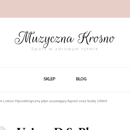
Muzyczna Krosno
Sport w zdrowym rytmie
SKLEP
BLOG
yn Lotion Hipoalergiczny płyn usuwający łupież oraz łuskę 100ml