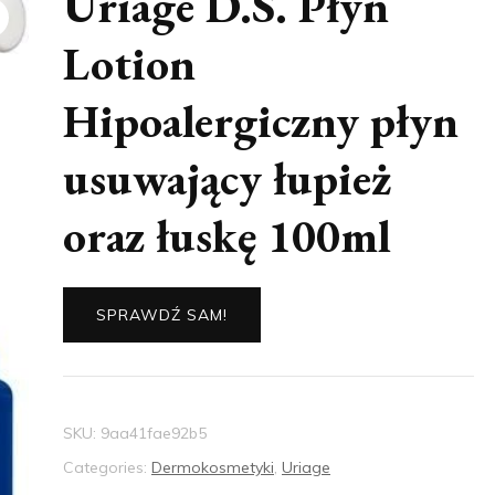
Uriage D.S. Płyn
Lotion
Hipoalergiczny płyn
usuwający łupież
oraz łuskę 100ml
SPRAWDŹ SAM!
SKU:
9aa41fae92b5
Categories:
Dermokosmetyki
,
Uriage