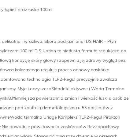
cy łupież oraz łuskę 100ml
likatna i wrażliwa, Skóra podrażniona) DS HAIR – Płyn
czem 100 ml D.S. Lotion to nietłusta formuła regulująca do
łową kondycję skóry głowy i zapewnia jej zdrowy wygląd bez
 jałowca kolczastego reguluje proces odnowy naskórka,
Opatentowana technologia TLR2-Regul precyzyjnie zwalcza
anizmy. Myje i oczyszczaSkładniki aktywne i Woda Termalna
niki83%mniejsza powierzchnia zmian i wielkość łuski u osób ze
wadzone pod kontrolą dermatologiczną u 55 pacjentów z
ktywneWoda termalna Uriage Kompleks TLR2-Regul Pirokton
zny Nie powoduje powstawania zaskórników Bezzapachowy
zdzielając włosy. Stosować dwa razy dziennie w okresach