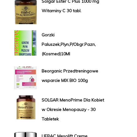
Solgar Ester C Plus 1000 mg
Witaminy C 30 tabl.
Gorzki
Paluszek,Plyn,P/Obgr.Pazn,
(Kosmed)10Ml
Beorganic Przedtreningowe
wsparcie MIX BIO 100g
SOLGAR MenoPrime Dla Kobiet
w Okresie Menopauzy - 30
Tabletek
LIERAC Mesolift Creme