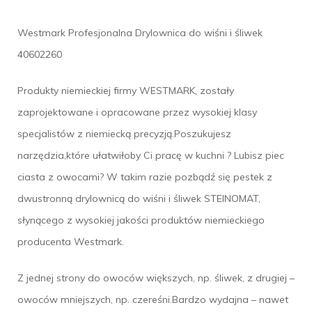
Westmark Profesjonalna Drylownica do wiśni i śliwek
40602260
Produkty niemieckiej firmy WESTMARK, zostały
zaprojektowane i opracowane przez wysokiej klasy
specjalistów z niemiecką precyzją.Poszukujesz
narzędzia,które ułatwiłoby Ci pracę w kuchni ? Lubisz piec
ciasta z owocami? W takim razie pozbądź się pestek z
dwustronną drylownicą do wiśni i śliwek STEINOMAT,
słynącego z wysokiej jakości produktów niemieckiego
producenta Westmark.
Z jednej strony do owoców większych, np. śliwek, z drugiej –
owoców mniejszych, np. czereśni.Bardzo wydajna – nawet