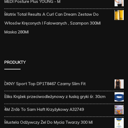
MEDI Posture Plus YOUNG - M
Matrix Total Results A Curl Can Dream Zestaw Do
Włosów Kręconych I Falowanych , Szampon 300Ml
Maska 280Ml
PRODUKTY
DKNY Sport Top DP1T8467 Czarny Slim Fit
Eliks Krążek przeciwodleżynowy z łuską gryki śr. 30cm
4M Zrób To Sam Haft Krzyżykowy A32749
Mustela Odżywczy Żel Do Mycia Twarzy 300 Ml