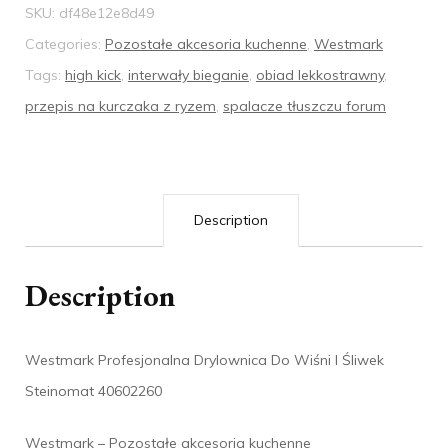
SKU:
df48e12e8d49
Categories:
Pozostałe akcesoria kuchenne
,
Westmark
Tags:
high kick
,
interwały bieganie
,
obiad lekkostrawny
,
przepis na kurczaka z ryzem
,
spalacze tłuszczu forum
Description
Description
Westmark Profesjonalna Drylownica Do Wiśni I Śliwek
Steinomat 40602260
Westmark – Pozostałe akcesoria kuchenne