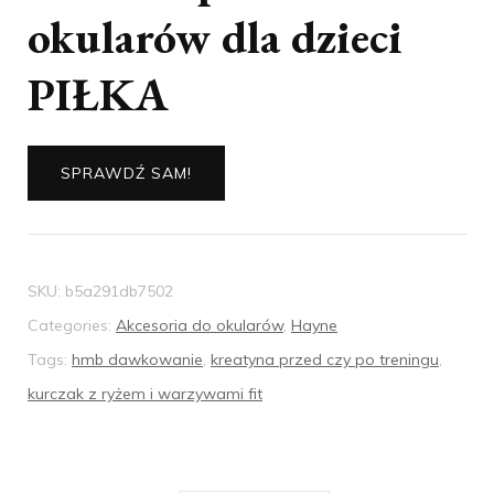
okularów dla dzieci
PIŁKA
SPRAWDŹ SAM!
SKU:
b5a291db7502
Categories:
Akcesoria do okularów
,
Hayne
Tags:
hmb dawkowanie
,
kreatyna przed czy po treningu
,
kurczak z ryżem i warzywami fit