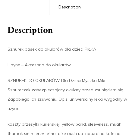
Description
Description
Sznurek pasek do okularów dla dzieci PIŁKA
Hayne – Akcesoria do okularów
SZNUREK DO OKULARÓW Dla Dzieci Myszka Miki
Sznureczek zabezpieczający okulary przed zsunięciem się.
Zapobiega ich zsuwaniu. Opis: uniwersalny lekki wygodny w
użyciu
koszty przesyłki kurierskiej, yellow band, sleeveless, muah
thai, jak się mierzy tętno, pike push up, naturalna kofeina,