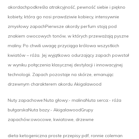
akordachpodkreśla atrakcyjność, pewność siebie i piękno
kobiety, która go nosi prawdziwie kobiecy, intensywnie
zmysłowy zapachPierwsze akordy perfum stoją pod
znakiem owocowych tonów, w których przeważają pyszne
maliny. Po chwili uwagę przyciąga królowa wszystkich
kwiatów – róża. Jej wyjątkowo odurzający zapach powstał
w wyniku połączenia klasycznej destylacji i innowacyjnej
technologii. Zapach pozostaje na skórze, emanując
drzewnym charakterem akordu Akigalawood
Nuty zapachowe:Nuta głowy:- malinaNuta serca:- róża
bułgarskaNuta bazy:- AkigalawoodGrupy
zapachów:owocowe, kwiatowe, drzewne
dieta ketogeniczna proste przepisy pdf, ronnie coleman