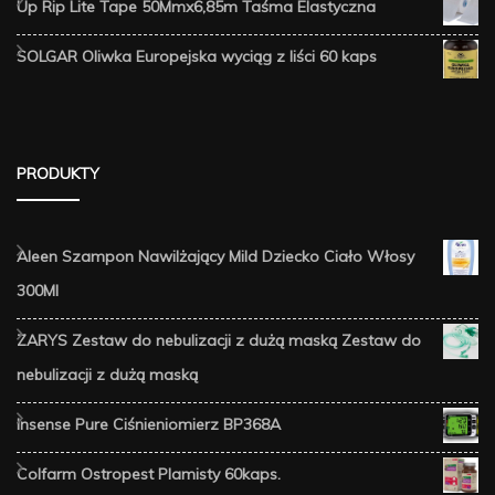
Up Rip Lite Tape 50Mmx6,85m Taśma Elastyczna
SOLGAR Oliwka Europejska wyciąg z liści 60 kaps
PRODUKTY
Aleen Szampon Nawilżający Mild Dziecko Ciało Włosy
300Ml
ZARYS Zestaw do nebulizacji z dużą maską Zestaw do
nebulizacji z dużą maską
Insense Pure Ciśnieniomierz BP368A
Colfarm Ostropest Plamisty 60kaps.