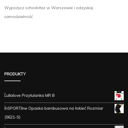
Wypożycz schodołaz w Warszawie i odzyskaj
samodzielność
PRODUKTY
Lullalove Przytulanka MR B
inSPORTline Opaska bambusowa na łokieć Rozmiar
(5621-S)