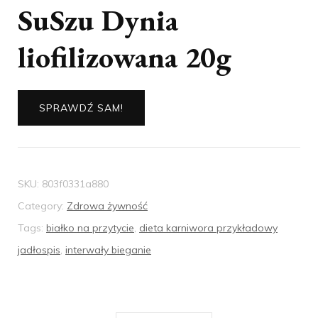
SuSzu Dynia
liofilizowana 20g
SPRAWDŹ SAM!
SKU:
803f0331a880
Category:
Zdrowa żywność
Tags:
białko na przytycie
,
dieta karniwora przykładowy
jadłospis
,
interwały bieganie