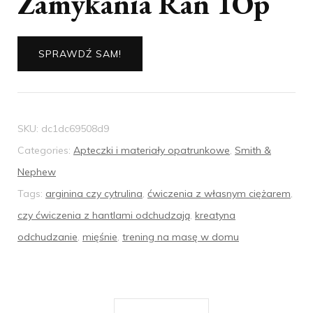
Zamykania Ran 1Op
SPRAWDŹ SAM!
SKU:
dc1dc69508d9
Categories:
Apteczki i materiały opatrunkowe
,
Smith &
Nephew
Tags:
arginina czy cytrulina
,
ćwiczenia z własnym ciężarem
,
czy ćwiczenia z hantlami odchudzają
,
kreatyna
odchudzanie
,
mięśnie
,
trening na masę w domu