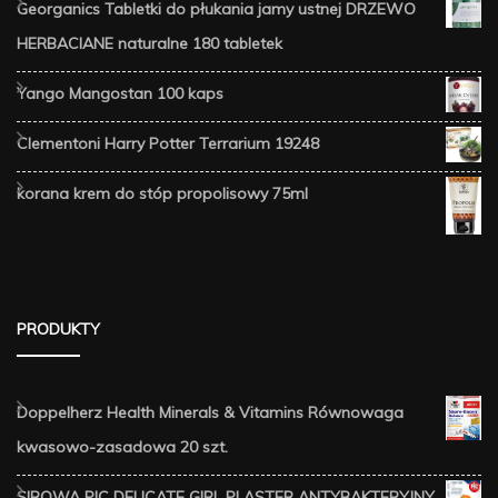
Georganics Tabletki do płukania jamy ustnej DRZEWO
HERBACIANE naturalne 180 tabletek
Yango Mangostan 100 kaps
Clementoni Harry Potter Terrarium 19248
korana krem do stóp propolisowy 75ml
PRODUKTY
Doppelherz Health Minerals & Vitamins Równowaga
kwasowo-zasadowa 20 szt.
SIROWA PIC DELICATE GIRL PLASTER ANTYBAKTERYJNY