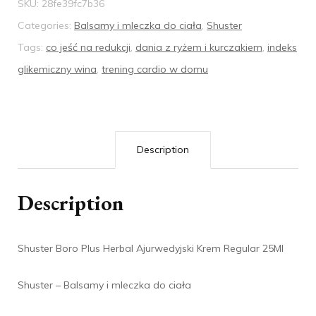
SKU:
28fe39fc7b36
Categories:
Balsamy i mleczka do ciała
,
Shuster
Tags:
co jeść na redukcji
,
dania z ryżem i kurczakiem
,
indeks
glikemiczny wina
,
trening cardio w domu
Description
Description
Shuster Boro Plus Herbal Ajurwedyjski Krem Regular 25Ml
Shuster – Balsamy i mleczka do ciała