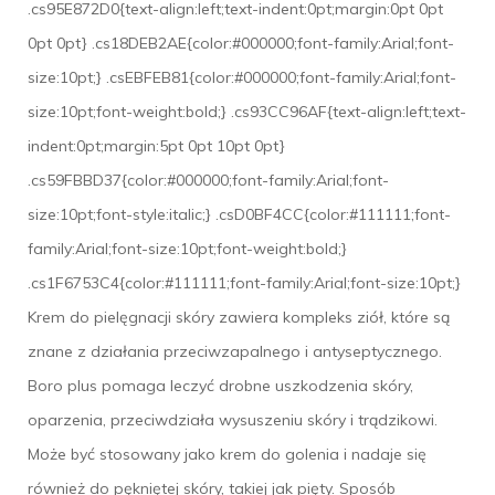
.cs95E872D0{text-align:left;text-indent:0pt;margin:0pt 0pt
0pt 0pt} .cs18DEB2AE{color:#000000;font-family:Arial;font-
size:10pt;} .csEBFEB81{color:#000000;font-family:Arial;font-
size:10pt;font-weight:bold;} .cs93CC96AF{text-align:left;text-
indent:0pt;margin:5pt 0pt 10pt 0pt}
.cs59FBBD37{color:#000000;font-family:Arial;font-
size:10pt;font-style:italic;} .csD0BF4CC{color:#111111;font-
family:Arial;font-size:10pt;font-weight:bold;}
.cs1F6753C4{color:#111111;font-family:Arial;font-size:10pt;}
Krem do pielęgnacji skóry zawiera kompleks ziół, które są
znane z działania przeciwzapalnego i antyseptycznego.
Boro plus pomaga leczyć drobne uszkodzenia skóry,
oparzenia, przeciwdziała wysuszeniu skóry i trądzikowi.
Może być stosowany jako krem do golenia i nadaje się
również do pękniętej skóry, takiej jak pięty. Sposób