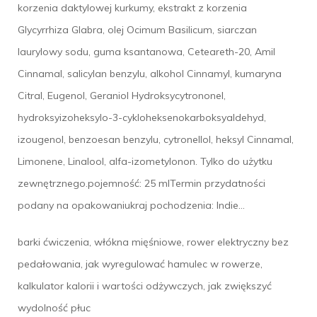
korzenia daktylowej kurkumy, ekstrakt z korzenia
Glycyrrhiza Glabra, olej Ocimum Basilicum, siarczan
laurylowy sodu, guma ksantanowa, Ceteareth-20, Amil
Cinnamal, salicylan benzylu, alkohol Cinnamyl, kumaryna
Citral, Eugenol, Geraniol Hydroksycytrononel,
hydroksyizoheksylo-3-cykloheksenokarboksyaldehyd,
izougenol, benzoesan benzylu, cytronellol, heksyl Cinnamal,
Limonene, Linalool, alfa-izometylonon. Tylko do użytku
zewnętrznego.pojemność: 25 mlTermin przydatności
podany na opakowaniukraj pochodzenia: Indie…
barki ćwiczenia, włókna mięśniowe, rower elektryczny bez
pedałowania, jak wyregulować hamulec w rowerze,
kalkulator kalorii i wartości odżywczych, jak zwiększyć
wydolność płuc