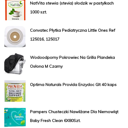
NatVita stewia (stevia) słodzik w pastylkach
1000 szt.
Convatec Płytka Pediatryczna Little Ones Ref
125016, 125017
Wodoodporny Pokrowiec Na Grilla Plandeka
Osłona M Czarny
Optima Naturals Provida Enzydoc Glt 40 kaps
Pampers Chusteczki Nawilżane Dla Niemowląt
Baby Fresh Clean 6X80Szt.