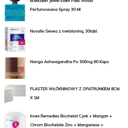
M.Micallef Jewel Eden Falls Woda
Perfumowana Spray 30 Ml
Novativ Senea z melatoniną, 30tabl.
Nanga Ashwagandha Po 500mg 60 Kaps
PLASTER WŁÓKNINOWY Z OPATRUNKIEM 8CM
X 1M
Invex Remedies Biochelat Cynk + Mangan +
Chrom Biochelate Zinc + Manganese +