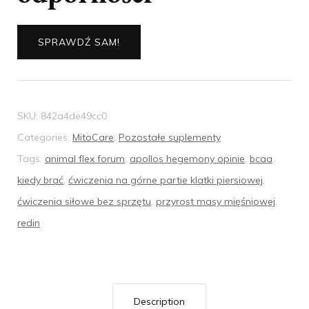
SPRAWDŹ SAM!
SKU:
842a4de49cc0
Categories:
MitoCare
,
Pozostałe suplementy
Tags:
animal flex forum
,
apollos hegemony opinie
,
bcaa
kiedy brać
,
ćwiczenia na górne partie klatki piersiowej
,
ćwiczenia siłowe bez sprzętu
,
przyrost masy mięśniowej
,
redin
Description