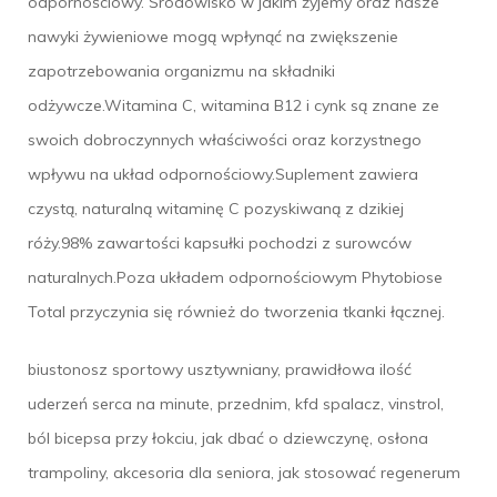
odpornościowy. Środowisko w jakim żyjemy oraz nasze
nawyki żywieniowe mogą wpłynąć na zwiększenie
zapotrzebowania organizmu na składniki
odżywcze.Witamina C, witamina B12 i cynk są znane ze
swoich dobroczynnych właściwości oraz korzystnego
wpływu na układ odpornościowy.Suplement zawiera
czystą, naturalną witaminę C pozyskiwaną z dzikiej
róży.98% zawartości kapsułki pochodzi z surowców
naturalnych.Poza układem odpornościowym Phytobiose
Total przyczynia się również do tworzenia tkanki łącznej.
biustonosz sportowy usztywniany, prawidłowa ilość
uderzeń serca na minute, przednim, kfd spalacz, vinstrol,
ból bicepsa przy łokciu, jak dbać o dziewczynę, osłona
trampoliny, akcesoria dla seniora, jak stosować regenerum