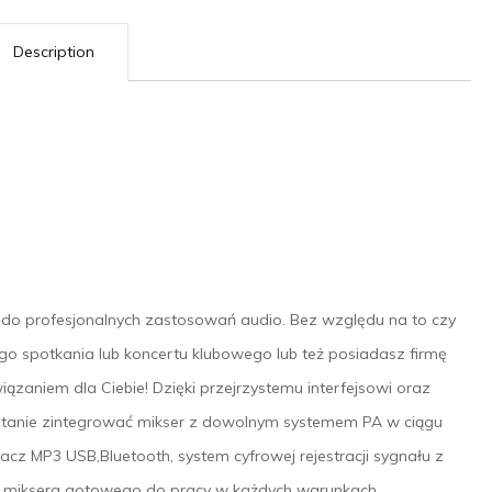
Description
do profesjonalnych zastosowań audio. Bez względu na to czy
ego spotkania lub koncertu klubowego lub też posiadasz firmę
ązaniem dla Ciebie! Dzięki przejrzystemu interfejsowi oraz
stanie zintegrować mikser z dowolnym systemem PA w ciągu
cz MP3 USB,Bluetooth, system cyfrowej rejestracji sygnału z
chy miksera gotowego do pracy w każdych warunkach.