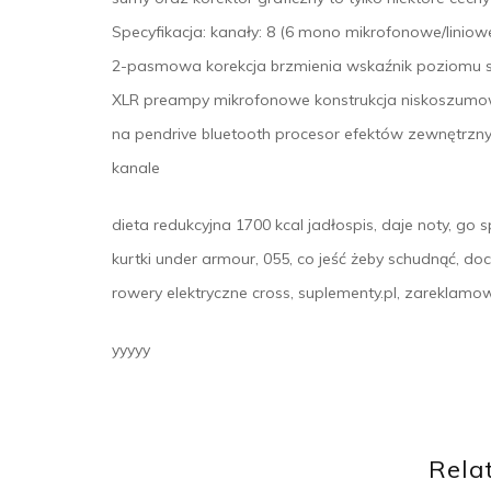
Specyfikacja: kanały: 8 (6 mono mikrofonowe/liniow
2-pasmowa korekcja brzmienia wskaźnik poziomu s
XLR preampy mikrofonowe konstrukcja niskoszum
na pendrive bluetooth procesor efektów zewnętrzny
kanale
dieta redukcyjna 1700 kcal jadłospis, daje noty, go
kurtki under armour, 055, co jeść żeby schudnąć, do
rowery elektryczne cross, suplementy.pl, zareklamo
yyyyy
Rela