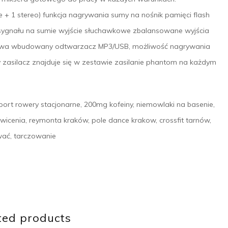
e + 1 stereo) funkcja nagrywania sumy na nośnik pamięci flash
ygnału na sumie wyjście słuchawkowe zbalansowane wyjścia
owa wbudowany odtwarzacz MP3/USB, możliwość nagrywania
 zasilacz znajduje się w zestawie zasilanie phantom na każdym
 sport rowery stacjonarne, 200mg kofeiny, niemowlaki na basenie,
cwicenia, reymonta kraków, pole dance krakow, crossfit tarnów,
wać, tarczowanie
ted products