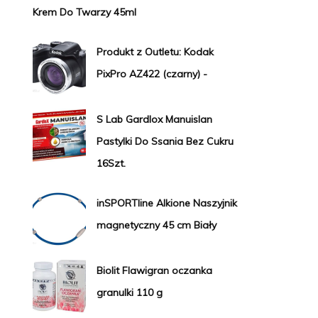
Krem Do Twarzy 45ml
Produkt z Outletu: Kodak
PixPro AZ422 (czarny) -
S Lab Gardlox Manuislan
Pastylki Do Ssania Bez Cukru
16Szt.
inSPORTline Alkione Naszyjnik
magnetyczny 45 cm Biały
Biolit Flawigran oczanka
granulki 110 g