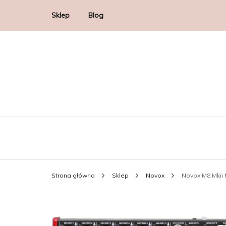
Sklep
Blog
Strona główna
Sklep
Novox
Novox M8 Mkii