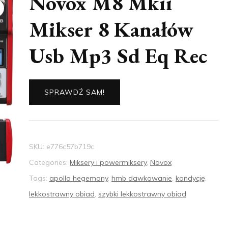
Novox M8 Mkii
Mikser 8 Kanałów
Usb Mp3 Sd Eq Rec
SPRAWDŹ SAM!
SKU:
e776c57b719c
Categories:
Miksery i powermiksery
,
Novox
Tags:
apollo hegemony
,
hmb dawkowanie
,
kondycję
,
lekkostrawny obiad
,
szybki lekkostrawny obiad