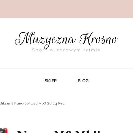
Muzyczna Krosno
Sport w zdrowym rytmie
SKLEP
BLOG
 Mikser 8 Kanałów Usb Mp3 Sd Eq Rec