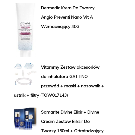
Dermedic Krem Do Twarzy
Angio Preventi Nano Vit A
Wzmacniający 40G
Vitammy Zestaw akcesoriów
do inhalatora GATTINO
przewód + maski + nosownik +
ustnik + filtry (TOW017143)
Samarite Divine Elixir + Divine
Cream Zestaw Eliksir Do
Twarzy 150ml + Odmładzający