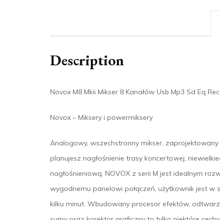
Description
Novox M8 Mkii Mikser 8 Kanałów Usb Mp3 Sd Eq Rec
Novox – Miksery i powermiksery
Analogowy, wszechstronny mikser, zaprojektowany 
planujesz nagłośnienie trasy koncertowej, niewielki
nagłośnieniową, NOVOX z serii M jest idealnym rozwi
wygodnemu panelowi połączeń, użytkownik jest w 
kilku minut. Wbudowany procesor efektów, odtwarza
sumy oraz korektor graficzny to tylko niektóre ce