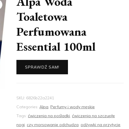
Alpa Woda
Toaletowa
Perfumowana
Essential 100ml
SPRAWDŹ SAM!
SKU:
6826b22a2241
Categories:
Alpa
,
Perfumy i wody męskie
Tags:
ćwiczenia na pośladki
,
ćwiczenia na szczupłe
nogi
,
czy morsowanie odchudza
,
odżywki na przytycie
,