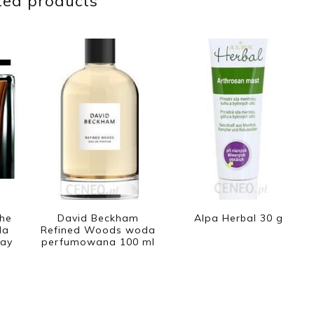
ted products
he
David Beckham
Alpa Herbal 30 g
da
Refined Woods woda
ay
perfumowana 100 ml