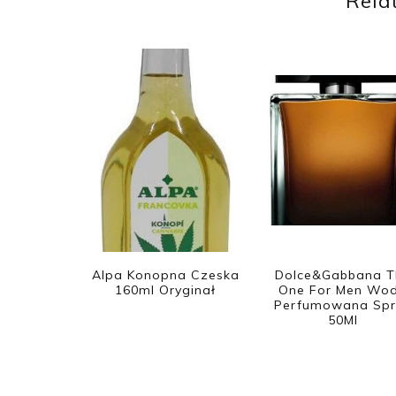
Rela
Alpa Konopna Czeska
Dolce&Gabbana T
160ml Oryginał
One For Men Wo
Perfumowana Spr
50Ml