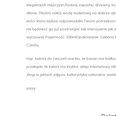
eleganckich mężczyzn.Rodzaj zapachu: drzewny, kor
dłonie. Dłońmi nałóż wodę toaletową na dobrze ukrw
ilości, która będzie odpowiadała Twoim potrzebom.
nie będziesz go już postrzegać tak intensywnie jak
wyczuwać.Pojemność: 100mlOpakowanie: Szklana bu
Czechy
hop, taśma do ćwiczeń martes, ile banan ma białka, c
przekąski, ile kalorii ma ksylitol, sklep internetowy 
złogi w jelitach zdjęcia, kulturystyka naturalna, wo
yyyyy