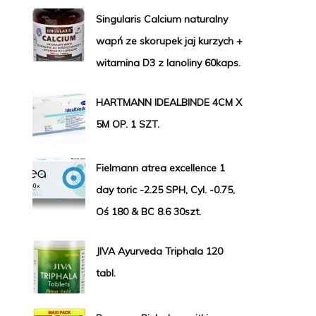
Singularis Calcium naturalny
wapń ze skorupek jaj kurzych +
witamina D3 z lanoliny 60kaps.
HARTMANN IDEALBINDE 4CM X
5M OP. 1 SZT.
Fielmann atrea excellence 1
day toric -2.25 SPH, Cyl. -0.75,
Oś 180 & BC 8.6 30szt.
JIVA Ayurveda Triphala 120
tabl.