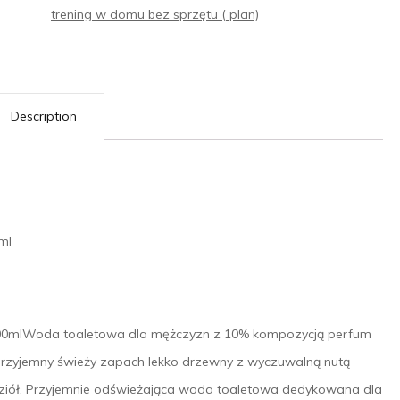
trening w domu bez sprzętu ( plan)
Description
ml
0mlWoda toaletowa dla mężczyzn z 10% kompozycją perfum
rzyjemny świeży zapach lekko drzewny z wyczuwalną nutą
 ziół. Przyjemnie odświeżająca woda toaletowa dedykowana dla