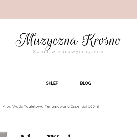
Muzyczna Krosno
Sport w zdrowym rytmie
SKLEP
BLOG
Alpa Woda Toaletowa Perfumowana Essential 100ml