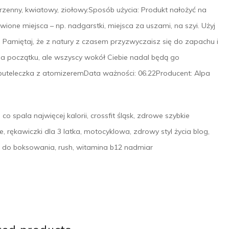
zenny, kwiatowy, ziołowy.Sposób użycia: Produkt nałożyć na
ione miejsca – np. nadgarstki, miejsca za uszami, na szyi. Użyj
 Pamiętaj, że z natury z czasem przyzwyczaisz się do zapachu i
 na początku, ale wszyscy wokół Ciebie nadal będą go
teleczka z atomizeremData ważności: 06.22Producent: Alpa
o spala najwięcej kalorii, crossfit śląsk, zdrowe szybkie
nike, rękawiczki dla 3 latka, motocyklowa, zdrowy styl życia blog,
rki do boksowania, rush, witamina b12 nadmiar