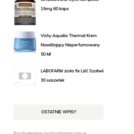
15mg 60 kaps
Vichy Aqualia Thermal Krem
Nawilżający Nieperfumowany
50 Ml
LABOFARM zioła fix Liść Szałwii
30 saszetek
OSTATNIE WPISY
Psychoterapia psychodynamiczna w