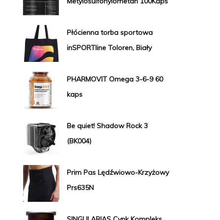
Metylosulfonylometan 100Kaps
Płócienna torba sportowa
inSPORTline Toloren, Biały
PHARMOVIT Omega 3-6-9 60
kaps
Be quiet! Shadow Rock 3
(BK004)
Prim Pas Lędźwiowo-Krzyżowy
Prs635N
SINGULARIAS Cynk Kompleks