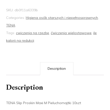
SKU:
db0f11a6339b
Categories:
Higiena osób starszych i niepełnosprawnych
,
TENA
Tags:
cwiczenia na rzezbe
,
ćwiczenia wielostawowe
,
ile
kalorii na redukcji
Description
Description
TENA Slip Proskin Maxi M Pieluchomajtki 10szt