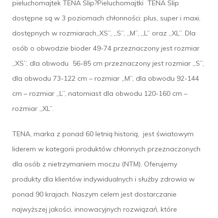
pieluchomajtek TENA Slip?Pieluchomajtki TENA Slip
dostępne są w 3 poziomach chłonności: plus, super i maxi,
dostępnych w rozmiarach,,XS’’, „S”, „M”, „L” oraz „XL”. Dla
osób o obwodzie bioder 49-74 przeznaczony jest rozmiar
,,XS’’, dla obwodu 56-85 cm przeznaczony jest rozmiar „S”,
dla obwodu 73-122 cm – rozmiar „M”, dla obwodu 92-144
cm – rozmiar „L”, natomiast dla obwodu 120-160 cm –
rozmiar „XL”.
TENA, marka z ponad 60 letnią historią, jest światowym
liderem w kategorii produktów chłonnych przeznaczonych
dla osób z nietrzymaniem moczu (NTM). Oferujemy
produkty dla klientów indywidualnych i służby zdrowia w
ponad 90 krajach. Naszym celem jest dostarczanie
najwyższej jakości, innowacyjnych rozwiązań, które