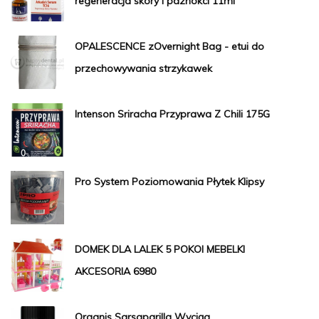
regeneracja skóry i paznokci 11ml
OPALESCENCE zOvernight Bag - etui do
przechowywania strzykawek
Intenson Sriracha Przyprawa Z Chili 175G
Pro System Poziomowania Płytek Klipsy
DOMEK DLA LALEK 5 POKOI MEBELKI
AKCESORIA 6980
Organis Sarsaparilla Wyciąg