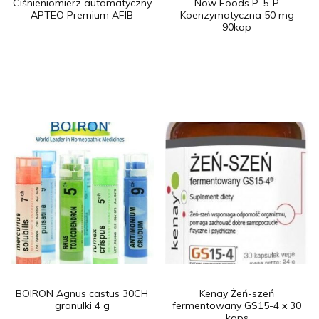
Ciśnieniomierz automatyczny
Now Foods P-5-P
APTEO Premium AFIB
Koenzymatyczna 50 mg
90kap
BOIRON Agnus castus 30CH
Kenay Żeń-szeń
granulki 4 g
fermentowany GS15-4 x 30
kaps