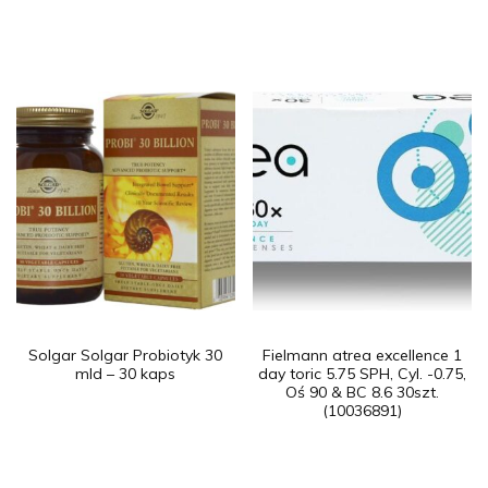
Solgar Solgar Probiotyk 30
Fielmann atrea excellence 1
mld – 30 kaps
day toric 5.75 SPH, Cyl. -0.75,
Oś 90 & BC 8.6 30szt.
(10036891)