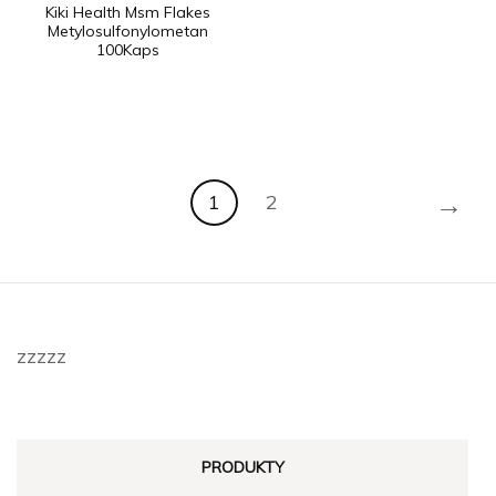
Kiki Health Msm Flakes
Metylosulfonylometan
100Kaps
→
1
2
zzzzz
PRODUKTY