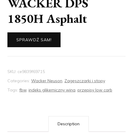
WACKER DPS
1850H Asphalt
SPRAWDŹ SAM!
SKU:
ce9839f69715
Categories:
Wacker Neuson
,
Zagęszczarki i stopy
Tags:
fbw
,
indeks glikemiczny wina
,
przepisy low carb
Description