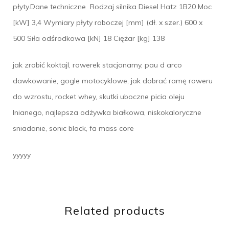
płyty.Dane techniczne Rodzaj silnika Diesel Hatz 1B20 Moc
[kW] 3,4 Wymiary płyty roboczej [mm] (dł. x szer.) 600 x
500 Siła odśrodkowa [kN] 18 Ciężar [kg] 138
jak zrobić koktajl, rowerek stacjonarny, pau d arco
dawkowanie, gogle motocyklowe, jak dobrać ramę roweru
do wzrostu, rocket whey, skutki uboczne picia oleju
lnianego, najlepsza odżywka białkowa, niskokaloryczne
sniadanie, sonic black, fa mass core
yyyyy
Related products