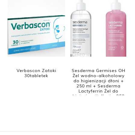
Verbascon Zatoki
Sesderma Germises OH
30tabletek
Żel wodno-alkoholowy
do higienizacji dłoni +
250 ml + Sesderma
Lactyferrin Żel do
higienizacji dłoni – 250
ml