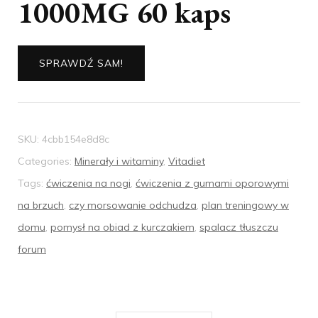
1000MG 60 kaps
SPRAWDŹ SAM!
SKU:
4cbb154e8d8c
Categories:
Minerały i witaminy
,
Vitadiet
Tags:
ćwiczenia na nogi
,
ćwiczenia z gumami oporowymi
na brzuch
,
czy morsowanie odchudza
,
plan treningowy w
domu
,
pomysł na obiad z kurczakiem
,
spalacz tłuszczu
forum