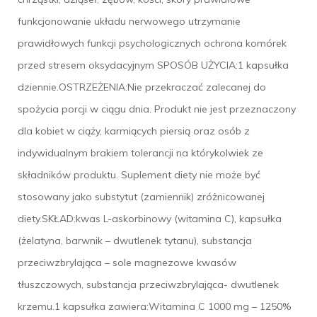
funkcjonowanie układu nerwowego utrzymanie
prawidłowych funkcji psychologicznych ochrona komórek
przed stresem oksydacyjnym SPOSÓB UŻYCIA:1 kapsułka
dziennie.OSTRZEŻENIA:Nie przekraczać zalecanej do
spożycia porcji w ciągu dnia. Produkt nie jest przeznaczony
dla kobiet w ciąży, karmiących piersią oraz osób z
indywidualnym brakiem tolerancji na którykolwiek ze
składników produktu. Suplement diety nie może być
stosowany jako substytut (zamiennik) zróżnicowanej
diety.SKŁAD:kwas L-askorbinowy (witamina C), kapsułka
(żelatyna, barwnik – dwutlenek tytanu), substancja
przeciwzbrylająca – sole magnezowe kwasów
tłuszczowych, substancja przeciwzbrylająca- dwutlenek
krzemu.1 kapsułka zawiera:Witamina C 1000 mg – 1250%