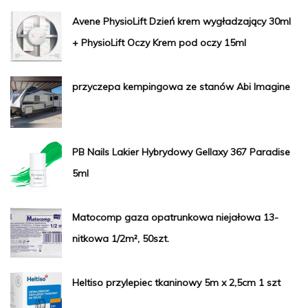
Avene PhysioLift Dzień krem wygładzający 30ml
+ PhysioLift Oczy Krem pod oczy 15ml
przyczepa kempingowa ze stanów Abi Imagine
PB Nails Lakier Hybrydowy Gellaxy 367 Paradise
5ml
Matocomp gaza opatrunkowa niejałowa 13-
nitkowa 1/2m², 50szt.
Heltiso przylepiec tkaninowy 5m x 2,5cm 1 szt