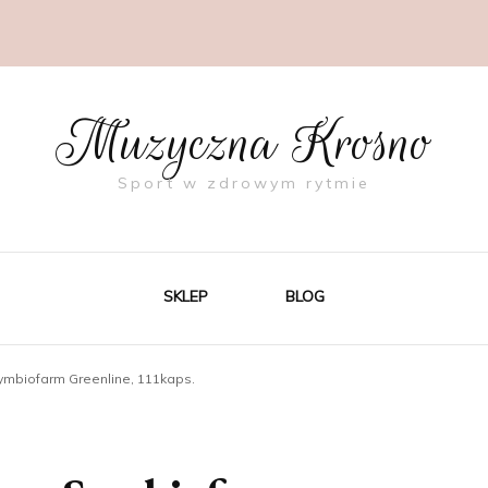
Muzyczna Krosno
Sport w zdrowym rytmie
SKLEP
BLOG
ymbiofarm Greenline, 111kaps.