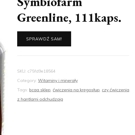
Symbiofarm
Greenline, 111kaps.
SPRAWDŹ SAM!
SKU:
c75fd9e18564
Category:
Witaminy i minerały
Tags:
bcaa sklep
,
ćwiczenia na kręgosłup
,
czy ćwiczenia
z hantlami odchudzają