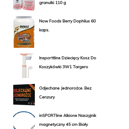
granulki 110 g
Now Foods Berry Dophilus 60
kaps.
Insporttline Dziecięcy Kosz Do
Koszykówki 3W1 Targero
Odjechane Jednorożce. Bez
Cenzury
inSPORTline Alkione Naszyjnik
magnetyczny 45 cm Biały