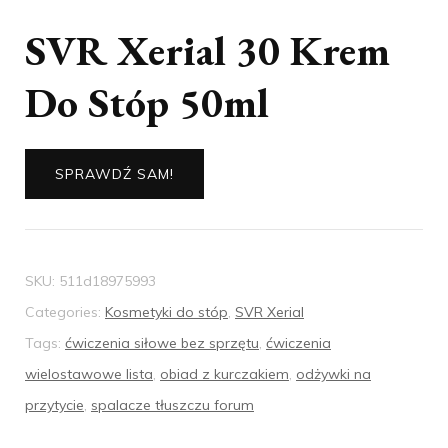
SVR Xerial 30 Krem
Do Stóp 50ml
SPRAWDŹ SAM!
SKU:
511d18975993
Categories:
Kosmetyki do stóp
,
SVR Xerial
Tags:
ćwiczenia siłowe bez sprzętu
,
ćwiczenia
wielostawowe lista
,
obiad z kurczakiem
,
odżywki na
przytycie
,
spalacze tłuszczu forum