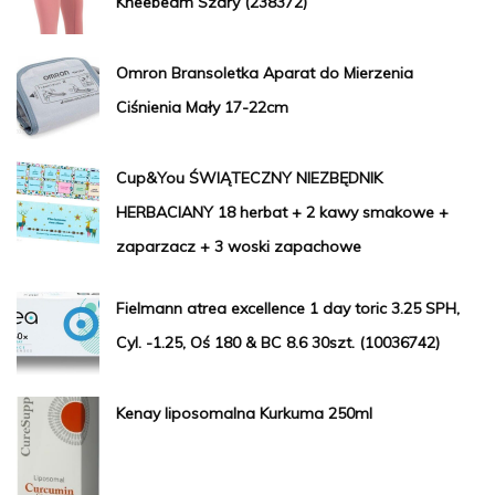
Kneebeam Szary (238372)
Omron Bransoletka Aparat do Mierzenia
Ciśnienia Mały 17-22cm
Cup&You ŚWIĄTECZNY NIEZBĘDNIK
HERBACIANY 18 herbat + 2 kawy smakowe +
zaparzacz + 3 woski zapachowe
Fielmann atrea excellence 1 day toric 3.25 SPH,
Cyl. -1.25, Oś 180 & BC 8.6 30szt. (10036742)
Kenay liposomalna Kurkuma 250ml