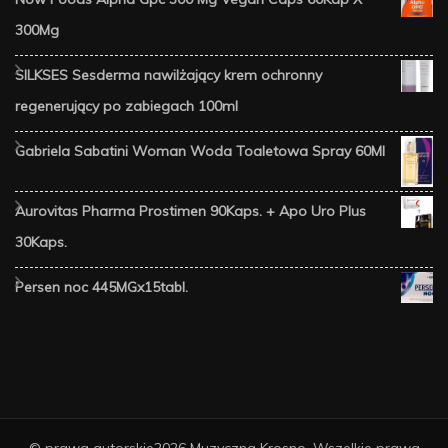
300Mg
SILKSES Sesderma nawilżający krem ochronny
regenerujący po zabiegach 100ml
Gabriela Sabatini Woman Woda Toaletowa Spray 60Ml
Aurovitas Pharma Prostimen 90Kaps. + Apo Uro Plus
30Kaps.
Persen noc 445MGx15tabl.