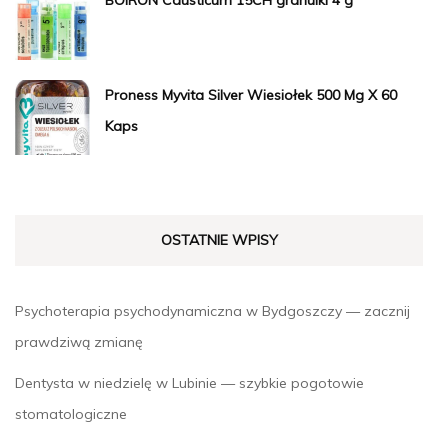
BOIRON Causticum 15CH granulki 4 g
Proness Myvita Silver Wiesiołek 500 Mg X 60
Kaps
OSTATNIE WPISY
Psychoterapia psychodynamiczna w Bydgoszczy — zacznij
prawdziwą zmianę
Dentysta w niedzielę w Lubinie — szybkie pogotowie
stomatologiczne