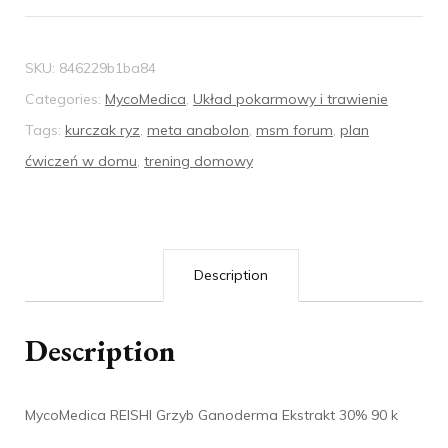
SKU:
846229b1ba84
Categories:
MycoMedica
,
Układ pokarmowy i trawienie
Tags:
kurczak ryz
,
meta anabolon
,
msm forum
,
plan
ćwiczeń w domu
,
trening domowy
Description
Description
MycoMedica REISHI Grzyb Ganoderma Ekstrakt 30% 90 k