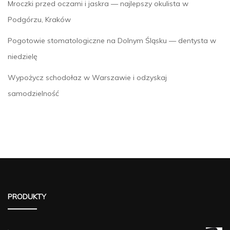
Mroczki przed oczami i jaskra — najlepszy okulista w
Podgórzu, Kraków
Pogotowie stomatologiczne na Dolnym Śląsku — dentysta w
niedzielę
Wypożycz schodołaz w Warszawie i odzyskaj
samodzielność
PRODUKTY