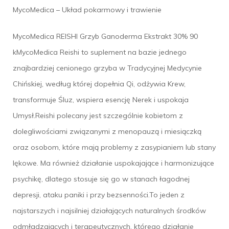
MycoMedica – Układ pokarmowy i trawienie
MycoMedica REISHI Grzyb Ganoderma Ekstrakt 30% 90
kMycoMedica Reishi to suplement na bazie jednego
znajbardziej cenionego grzyba w Tradycyjnej Medycynie
Chińskiej, według której dopełnia Qi, odżywia Krew,
transformuje Śluz, wspiera esencję Nerek i uspokaja
Umysł.Reishi polecany jest szczególnie kobietom z
dolegliwościami związanymi z menopauzą i miesiączką
oraz osobom, które mają problemy z zasypianiem lub stany
lękowe. Ma również działanie uspokajające i harmonizujące
psychikę, dlatego stosuje się go w stanach łagodnej
depresji, ataku paniki i przy bezsenności.To jeden z
najstarszych i najsilniej działających naturalnych środków
odmładzających i terapeutycznych, którego działanie