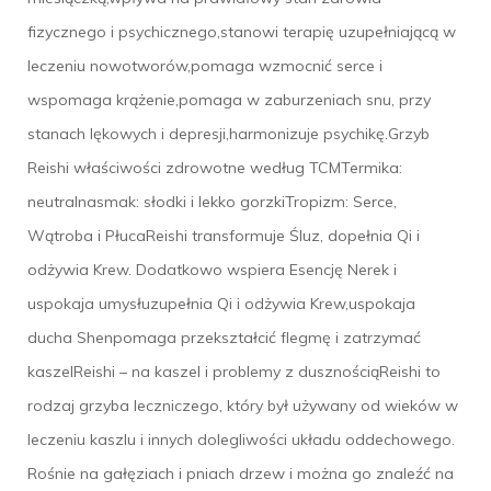
fizycznego i psychicznego,stanowi terapię uzupełniającą w
leczeniu nowotworów,pomaga wzmocnić serce i
wspomaga krążenie,pomaga w zaburzeniach snu, przy
stanach lękowych i depresji,harmonizuje psychikę.Grzyb
Reishi właściwości zdrowotne według TCMTermika:
neutralnasmak: słodki i lekko gorzkiTropizm: Serce,
Wątroba i PłucaReishi transformuje Śluz, dopełnia Qi i
odżywia Krew. Dodatkowo wspiera Esencję Nerek i
uspokaja umysłuzupełnia Qi i odżywia Krew,uspokaja
ducha Shenpomaga przekształcić flegmę i zatrzymać
kaszelReishi – na kaszel i problemy z dusznościąReishi to
rodzaj grzyba leczniczego, który był używany od wieków w
leczeniu kaszlu i innych dolegliwości układu oddechowego.
Rośnie na gałęziach i pniach drzew i można go znaleźć na