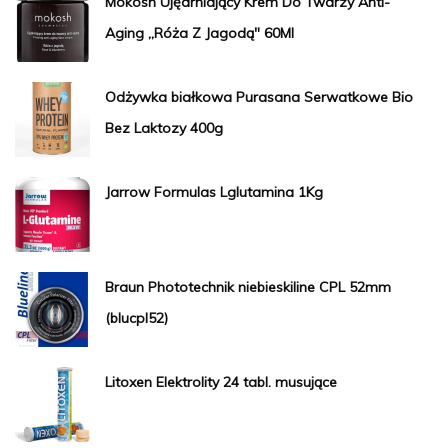
Mokosh Ujędrniający Krem Do Twarzy Anti-
Aging „Róża Z Jagodą" 60Ml
Odżywka białkowa Purasana Serwatkowe Bio
Bez Laktozy 400g
Jarrow Formulas Lglutamina 1Kg
Braun Phototechnik niebieskiline CPL 52mm
(blucpl52)
Litoxen Elektrolity 24 tabl. musujące