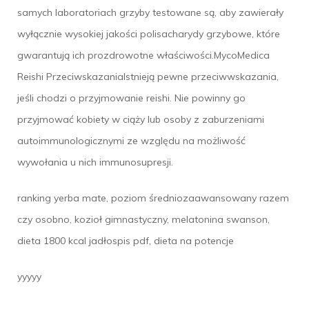
samych laboratoriach grzyby testowane są, aby zawierały
wyłącznie wysokiej jakości polisacharydy grzybowe, które
gwarantują ich prozdrowotne właściwości.MycoMedica
Reishi PrzeciwskazaniaIstnieją pewne przeciwwskazania,
jeśli chodzi o przyjmowanie reishi. Nie powinny go
przyjmować kobiety w ciąży lub osoby z zaburzeniami
autoimmunologicznymi ze względu na możliwość
wywołania u nich immunosupresji.
ranking yerba mate, poziom średniozaawansowany razem
czy osobno, kozioł gimnastyczny, melatonina swanson,
dieta 1800 kcal jadłospis pdf, dieta na potencje
yyyyy