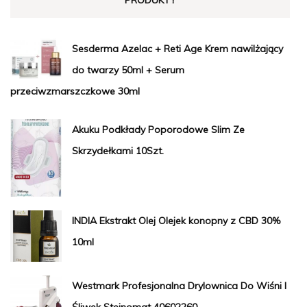
PRODUKTY
Sesderma Azelac + Reti Age Krem nawilżający
do twarzy 50ml + Serum
przeciwzmarszczkowe 30ml
Akuku Podkłady Poporodowe Slim Ze
Skrzydełkami 10Szt.
INDIA Ekstrakt Olej Olejek konopny z CBD 30%
10ml
Westmark Profesjonalna Drylownica Do Wiśni I
Śliwek Steinomat 40602260