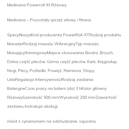
Medisana Powerroll Xt Różowy
Medisana – Pozostały sprzęt siłowy i fitness
SpecyfikacjaKod producenta PowerRoll-XTRodzaj produktu
MasażerRodzaj masażu WibracyjnyTyp masażu
Masujący/treningowyMiejsce stosowania Biodra, Brzuch,
Dolna część pleców, Górna część pleców, Kark, Kręgosłup,
Nogi, Plecy, Pośladki, Powięź, Ramiona, Stopy,
UdaRegulacja IntensywnościRodzaj zasilania
BateryjneCzas pracy na baterii (do) 3 hKolor główny
RóżowySzerokość 500 mmWysokość 200 mmZawartość
zestawu Instrukcja obsługi
miód z cynamonem na odchudzanie, squosha,