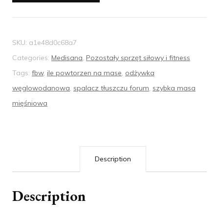
SKU:
a1e48d0c68a7
Categories:
Medisana
,
Pozostały sprzęt siłowy i fitness
Tags:
fbw
,
ile powtorzen na mase
,
odżywka
węglowodanowa
,
spalacz tłuszczu forum
,
szybka masa
mięśniowa
Description
Description