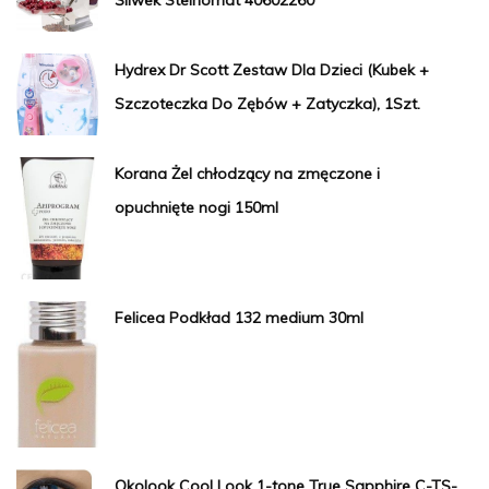
Hydrex Dr Scott Zestaw Dla Dzieci (Kubek +
Szczoteczka Do Zębów + Zatyczka), 1Szt.
Korana Żel chłodzący na zmęczone i
opuchnięte nogi 150ml
Felicea Podkład 132 medium 30ml
Okolook Cool Look 1-tone True Sapphire C-TS-