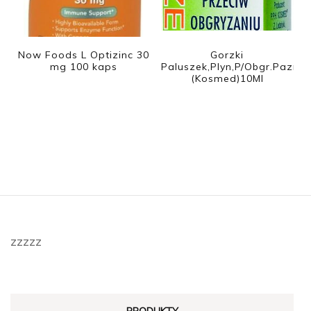
Now Foods L Optizinc 30
Gorzki
mg 100 kaps
Paluszek,Plyn,P/Obgr.Pazn,
(Kosmed)10Ml
zzzzz