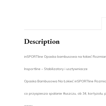
Description
inSPORTline Opaska bambusowa na łokieć Rozmiar
Insportline – Stabilizatory i usztywniacze
Opaska Bambusowa Na Łokieć inSPORTline Rozmia
co przyspiesza spalanie tłuszczu, ob 34, kortyzolu, 
yyyyy