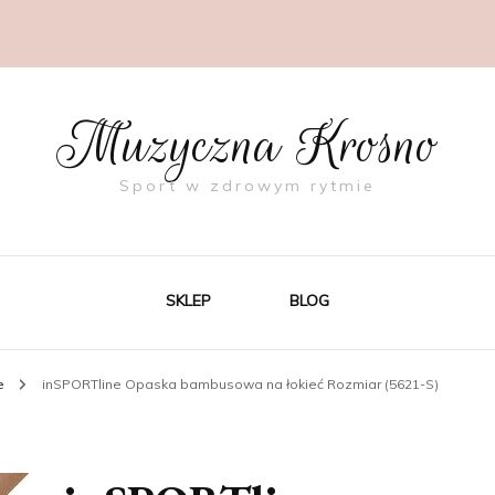
Muzyczna Krosno
Sport w zdrowym rytmie
SKLEP
BLOG
ze
inSPORTline Opaska bambusowa na łokieć Rozmiar (5621-S)