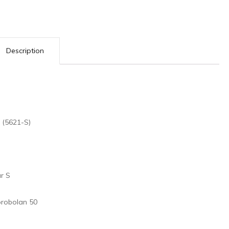
Description
 (5621-S)
r S
probolan 50