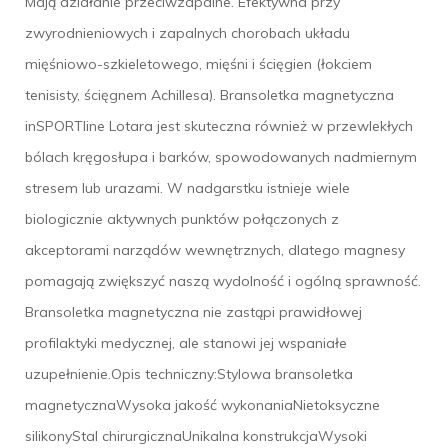
Mają działanie przeciwzapalne. Efektywna przy
zwyrodnieniowych i zapalnych chorobach układu
mięśniowo-szkieletowego, mięśni i ścięgien (łokciem
tenisisty, ścięgnem Achillesa). Bransoletka magnetyczna
inSPORTline Lotara jest skuteczna również w przewlekłych
bólach kręgosłupa i barków, spowodowanych nadmiernym
stresem lub urazami. W nadgarstku istnieje wiele
biologicznie aktywnych punktów połączonych z
akceptorami narządów wewnętrznych, dlatego magnesy
pomagają zwiększyć naszą wydolność i ogólną sprawność.
Bransoletka magnetyczna nie zastąpi prawidłowej
profilaktyki medycznej, ale stanowi jej wspaniałe
uzupełnienie.Opis techniczny:Stylowa bransoletka
magnetycznaWysoka jakość wykonaniaNietoksyczne
silikonyStal chirurgicznaUnikalna konstrukcjaWysoki