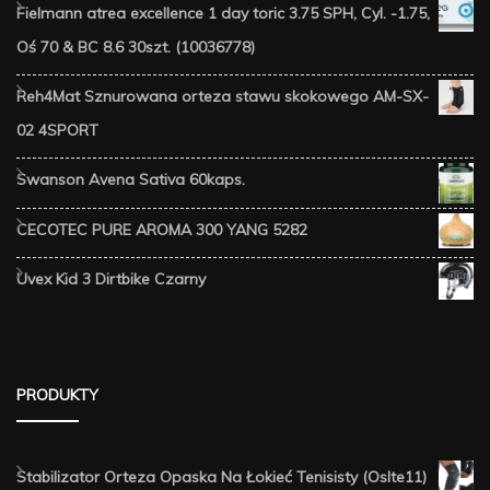
Fielmann atrea excellence 1 day toric 3.75 SPH, Cyl. -1.75,
Oś 70 & BC 8.6 30szt. (10036778)
Reh4Mat Sznurowana orteza stawu skokowego AM-SX-
02 4SPORT
Swanson Avena Sativa 60kaps.
CECOTEC PURE AROMA 300 YANG 5282
Uvex Kid 3 Dirtbike Czarny
PRODUKTY
Stabilizator Orteza Opaska Na Łokieć Tenisisty (Oslte11)