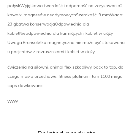
połyskWyjątkowa twardość i odporność na zarysowania2
kawałki magnesów neodymowychSzerokość: 9 mmWaga:
23 gŁatwa konserwacjaOdpowiednia dla
kobietNieodpowiednia dla karmiących i kobiet w ciąży
Uwaga:Bransoletka magnetyczna nie może być stosowana
u pacjentów z rozrusznikami i kobiet w ciąży.
ćwiczenia na siłowni, animal flex szkodliwy, back to top, do
czego masło orzechowe, fitness platinum, tcm 1100 mega
caps dawkowanie
yyyyy