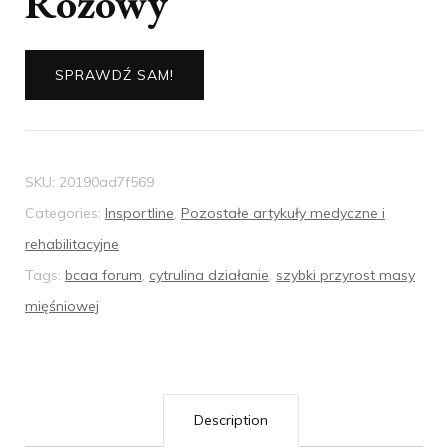
Różowy
SPRAWDŹ SAM!
SKU:
20190ad7f569
Categories:
Insportline
,
Pozostałe artykuły medyczne i
rehabilitacyjne
Tags:
bcaa forum
,
cytrulina działanie
,
szybki przyrost masy
mięśniowej
Description