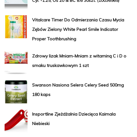
Cyl. -1.25, Oś 20 & BC 8.6 30szt. (10036565)
Vitalcare Timer Do Odmierzania Czasu Mycia
Zębów Zielony White Pearl Smile Indicator
Proper Toothbrushing
Zdrowy lizak Mniam-Mniam z witaminą C i D o
smaku truskawkowym 1 szt
Swanson Nasiona Selera Celery Seed 500mg
180 kaps
Insportline Zjeżdżalnia Dziecięca Kaimala
Niebieski