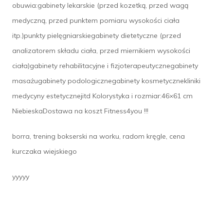
obuwia:gabinety lekarskie (przed kozetką, przed wagą
medyczną, przed punktem pomiaru wysokości ciała
itp.)punkty pielęgniarskiegabinety dietetyczne (przed
analizatorem składu ciała, przed miernikiem wysokości
ciała)gabinety rehabilitacyjne i fizjoterapeutycznegabinety
masażugabinety podologicznegabinety kosmetycznekliniki
medycyny estetycznejitd Kolorystyka i rozmiar:46×61 cm
NiebieskaDostawa na koszt Fitness4you !!!
borra, trening bokserski na worku, radom kręgle, cena
kurczaka wiejskiego
yyyyy