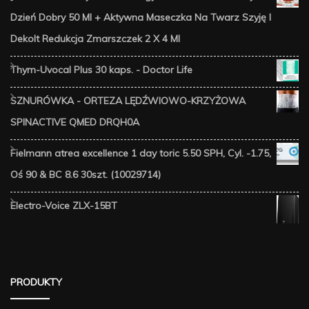
Dzień Dobry 50 Ml + Aktywna Maseczka Na Twarz Szyję I
Dekolt Redukcja Zmarszczek 2 X 4 Ml
Thym-Uvocal Plus 30 kaps. - Doctor Life
SZNURÓWKA - ORTEZA LĘDŹWIOWO-KRZYŻOWA
SPINACTIVE QMED DRQH0A
Fielmann atrea excellence 1 day toric 5.50 SPH, Cyl. -1.75,
Oś 90 & BC 8.6 30szt. (10029714)
Electro-Voice ZLX-15BT
PRODUKTY