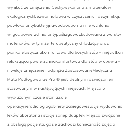
wynikać ze zmęczenia Cechy:wykonana z materiałów
ekologicznychbezwonnałatwa w czyszczeniu i dezynfekcji,
powłoka antybakteryjnawodoodporna i nie wchłania
wilgocipowierzchnia antypoślizgowazbudowana z warstw
materiałów, w tym żel terapeutyczny chłodzący oraz
pianka elastycznakomfortowa dla bosych stóp – mięciutka i
relaksująca powierzchniakomfortowa dla stóp w obuwiu –
niweluje zmęczenie i odpręża ZastosowanieMedyczna
Mata Podłogowa GelPro ® jest idealnym rozwiązaniem
stosowanym w następujących miejscach: Miejsca o
wydłużonym czasie stania:sale
operacyjneradiologiagabinety zabiegowestacje wydawania
lekówlaboratoria i stacje sanepiduapteki Miejsca związane
z obsługą pacjenta, gdzie zachodzi konieczność zdjęcia