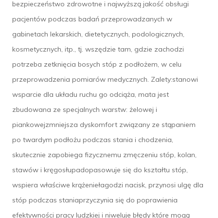
bezpieczeństwo zdrowotne i najwyższą jakość obsługi
pacjentów podczas badań przeprowadzanych w
gabinetach lekarskich, dietetycznych, podologicznych,
kosmetycznych, itp., tj. wszędzie tam, gdzie zachodzi
potrzeba zetknięcia bosych stóp z podłożem, w celu
przeprowadzenia pomiarów medycznych. Zalety:stanowi
wsparcie dla układu ruchu go odciąża, mata jest
zbudowana ze specjalnych warstw: żelowej i
piankowejzmniejsza dyskomfort związany ze stąpaniem
po twardym podłożu podczas stania i chodzenia,
skutecznie zapobiega fizycznemu zmęczeniu stóp, kolan,
stawów i kręgosłupadopasowuje się do kształtu stóp,
wspiera właściwe krążeniełagodzi nacisk, przynosi ulgę dla
stóp podczas staniaprzyczynia się do poprawienia
efektywności pracy ludzkiej i niweluje błędy które mogą