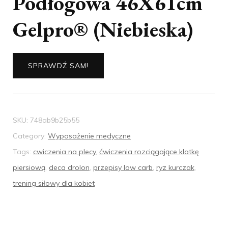
Podłogowa 46X61cm
Gelpro® (Niebieska)
SPRAWDŹ SAM!
SKU:
748ab9b25b55
Category:
Wyposażenie medyczne
Tags:
cwiczenia na plecy
,
ćwiczenia rozciągające klatkę
piersiową
,
deca drolon
,
przepisy low carb
,
ryz kurczak
,
trening siłowy dla kobiet