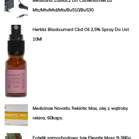
Medisana Zasilacz Do Ciśnieniomierza
Mtc/Mtv/Mtd/Mts/Bu510/Bu530
Herbliz Blackcurrant Cbd Oil 2,5% Spray Do Ust
10Ml
Medicinae Novativ, Rekintic Max, olej z wątroby
rekina, 60kaps.
Fotelik samochodowy Joie Elevate Moss 9-36Kg