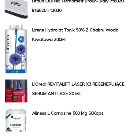
Braun Etui Na Termometr Braun-Biały Irt6020
Irt6520 Irt3030
Lirene Hydrolat Tonik 50% Z Chabru Woda
Kwiatowa 200Ml
L'Oreal REVITALIFT LASER X3 REGENERUJĄCE
SERUM ANTI-AGE 30 ML
Aliness L Carnosine 500 Mg 60Kaps.