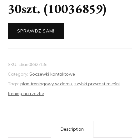
30szt. (10036859)
SPRAWDŹ SAM!
SKU:
c6ae08827f3e
Category:
Soczewki kontaktowe
Tags:
plan treningowy w domu
,
szybki przyrost mięśni
,
trening na rzezbe
Description