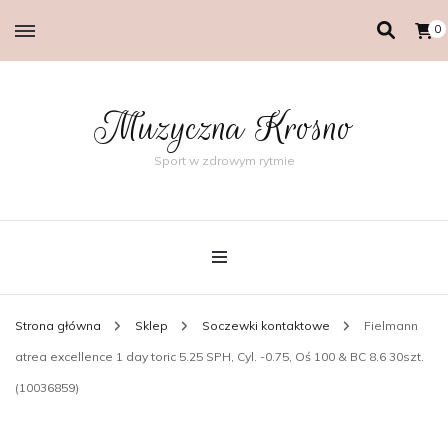
0
Muzyczna Krosno
Sport w zdrowym rytmie
Strona główna
Sklep
Soczewki kontaktowe
Fielmann
atrea excellence 1 day toric 5.25 SPH, Cyl. -0.75, Oś 100 & BC 8.6 30szt.
(10036859)