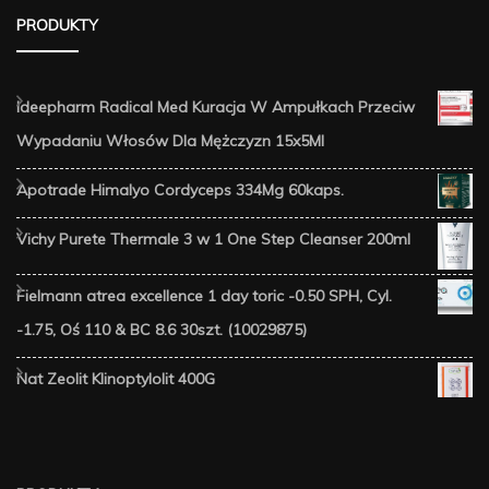
PRODUKTY
Ideepharm Radical Med Kuracja W Ampułkach Przeciw
Wypadaniu Włosów Dla Mężczyzn 15x5Ml
Apotrade Himalyo Cordyceps 334Mg 60kaps.
Vichy Purete Thermale 3 w 1 One Step Cleanser 200ml
Fielmann atrea excellence 1 day toric -0.50 SPH, Cyl.
-1.75, Oś 110 & BC 8.6 30szt. (10029875)
Nat Zeolit Klinoptylolit 400G