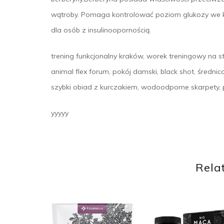
wątroby. Pomaga kontrolować poziom glukozy we k
dla osób z insulinoopornością.
trening funkcjonalny kraków, worek treningowy na s
animal flex forum, pokój damski, black shot, średnic
szybki obiad z kurczakiem, wodoodporne skarpety, 
yyyyy
Rela