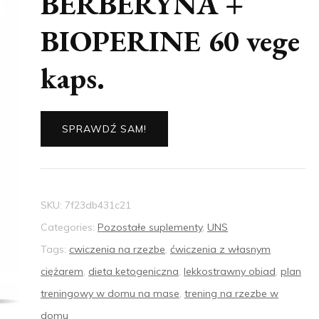
BERBERYNA +
BIOPERINE 60 vege
kaps.
SPRAWDŹ SAM!
SKU:
7f23db431c21
Categories:
Pozostałe suplementy
,
UNS
Tags:
cwiczenia na rzezbe
,
ćwiczenia z własnym
ciężarem
,
dieta ketogeniczna
,
lekkostrawny obiad
,
plan
treningowy w domu na mase
,
trening na rzezbe w
domu