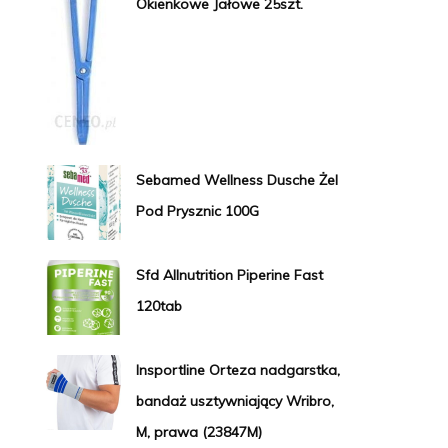
Okienkowe Jałowe 25szt.
Sebamed Wellness Dusche Żel
Pod Prysznic 100G
Sfd Allnutrition Piperine Fast
120tab
Insportline Orteza nadgarstka,
bandaż usztywniający Wribro,
M, prawa (23847M)