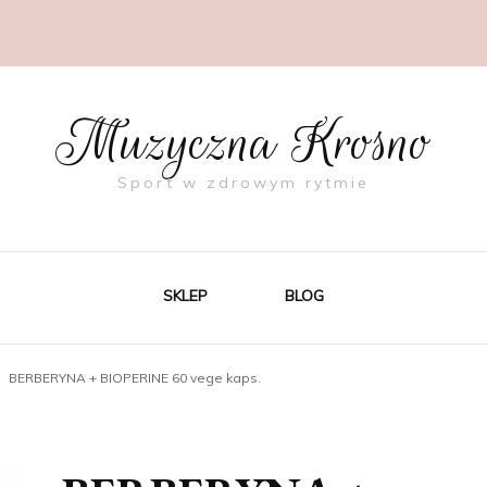
Muzyczna Krosno
Sport w zdrowym rytmie
SKLEP
BLOG
BERBERYNA + BIOPERINE 60 vege kaps.