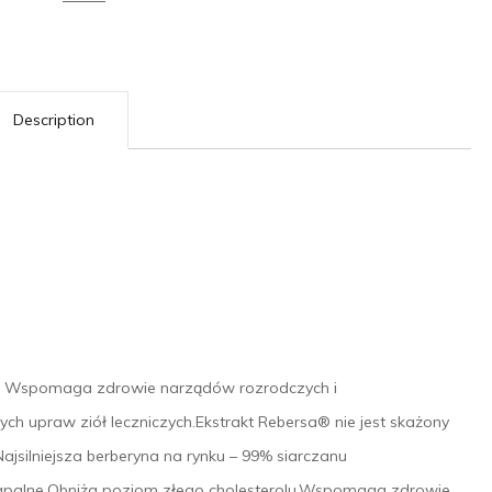
Description
e. Wspomaga zdrowie narządów rozrodczych i
h upraw ziół leczniczych.Ekstrakt Rebersa® nie jest skażony
ajsilniejsza berberyna na rynku – 99% siarczanu
zapalne.Obniża poziom złego cholesterolu.Wspomaga zdrowie