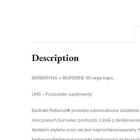
Description
BERBERYNA + BIOPERINE 60 vege kaps.
UNS – Pozostałe suplementy
Ekstrakt Rebersa® posiada udowodnione działani
moczowych.Surowiec pochodzi z Indii z dedykowanyc
tlenkiem etylenu oraz nie jest napromieniowywany. N
berberyny.Berberyna posiada właściwości przeciw