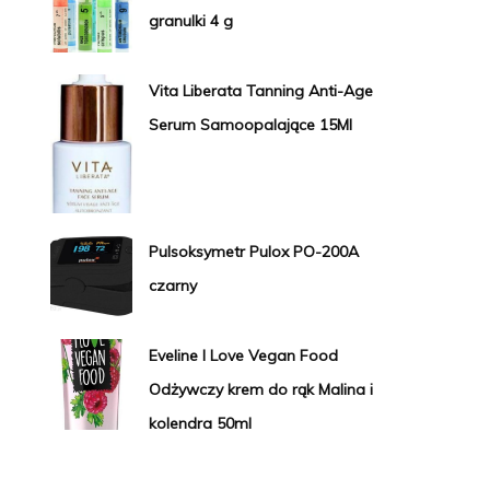
granulki 4 g
Vita Liberata Tanning Anti-Age
Serum Samoopalające 15Ml
Pulsoksymetr Pulox PO-200A
czarny
Eveline I Love Vegan Food
Odżywczy krem do rąk Malina i
kolendra 50ml