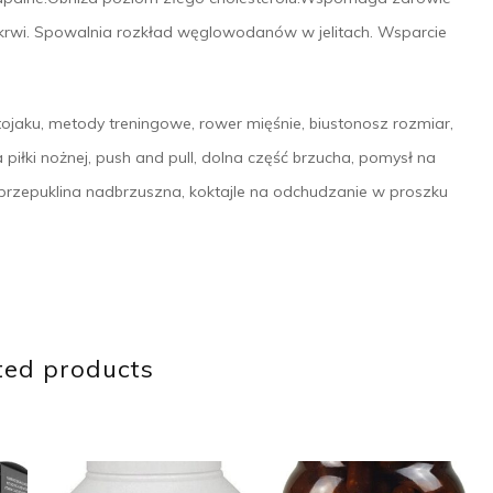
rwi. Spowalnia rozkład węglowodanów w jelitach. Wsparcie
tojaku, metody treningowe, rower mięśnie, biustonosz rozmiar,
a piłki nożnej, push and pull, dolna część brzucha, pomysł na
przepuklina nadbrzuszna, koktajle na odchudzanie w proszku
ted products