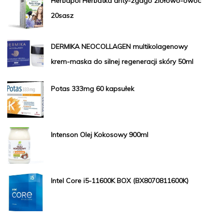
Herbapol Herbatka anty-zgago ziołowo-owoc
20sasz
DERMIKA NEOCOLLAGEN multikolagenowy
krem-maska do silnej regeneracji skóry 50ml
Potas 333mg 60 kapsułek
Intenson Olej Kokosowy 900ml
Intel Core i5-11600K BOX (BX8070811600K)