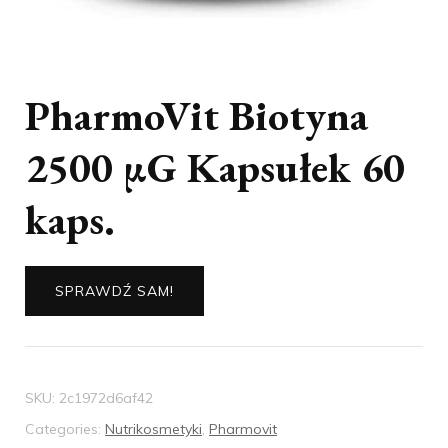
PharmoVit Biotyna
2500 µG Kapsułek 60
kaps.
SPRAWDŹ SAM!
SKU:
2c1972d6af42
Categories:
Nutrikosmetyki
,
Pharmovit