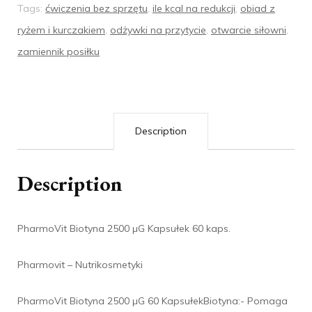
Tags:
ćwiczenia bez sprzętu
,
ile kcal na redukcji
,
obiad z
ryżem i kurczakiem
,
odżywki na przytycie
,
otwarcie siłowni
,
zamiennik posiłku
Description
Description
PharmoVit Biotyna 2500 µG Kapsułek 60 kaps.
Pharmovit – Nutrikosmetyki
PharmoVit Biotyna 2500 µG 60 KapsułekBiotyna:- Pomaga