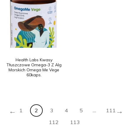
Health Labs Kwasy
Tłuszczowe Omega-3 Z Alg
Morskich Omega Me Vege
60kaps.
←
→
1
2
3
4
5
…
111
112
113