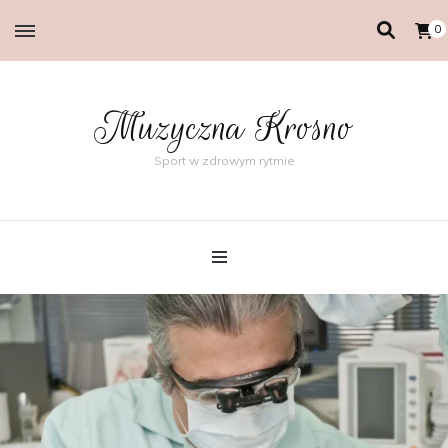
0
Muzyczna Krosno
Sport w zdrowym rytmie