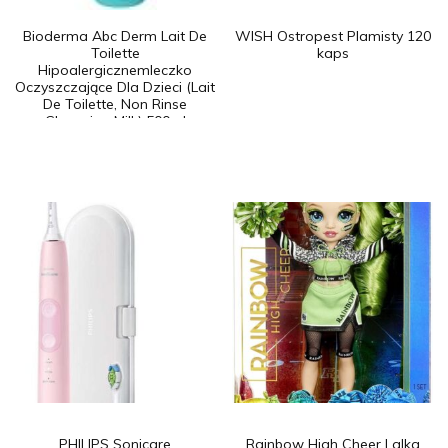
Bioderma Abc Derm Lait De
WISH Ostropest Plamisty 120
Toilette
kaps
Hipoalergicznemleczko
Oczyszczające Dla Dzieci (Lait
De Toilette, Non Rinse
Cleansing Milk) 500ml
PHILIPS Sonicare
Rainbow High Cheer Lalka